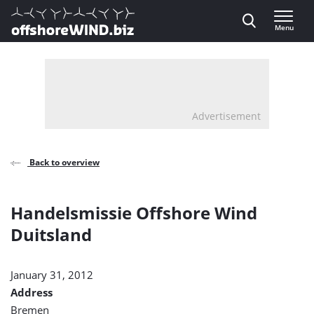
Direct naar inhoud
Menu
, go to home
Advertisement
Back to overview
Handelsmissie Offshore Wind
Duitsland
January 31, 2012
Address
Bremen