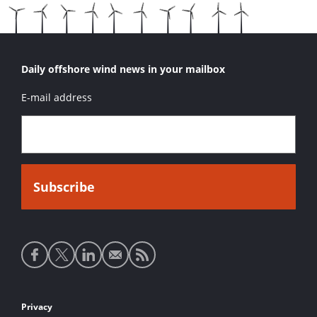
Daily offshore wind news in your mailbox
E-mail address
Social
media
links
Footer
Privacy